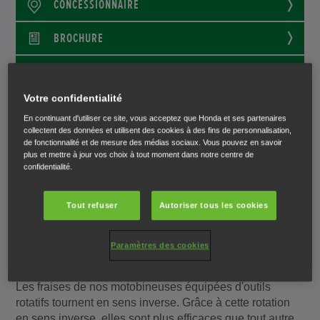
CONCESSIONNAIRE
BROCHURE
COMMANDER
Votre confidentialité
En continuant d'utiliser ce site, vous acceptez que Honda et ses partenaires
collectent des données et utilisent des cookies à des fins de personnalisation,
de fonctionnalité et de mesure des médias sociaux. Vous pouvez en savoir
ELLES VIENNENT À BOUT DE
plus et mettre à jour vos choix à tout moment dans notre centre de
confidentialité.
TOUS LES SOLS
Tout refuser
Autoriser tous les cookies
Les fraises contre-rotatives se déploient dans
Paramètres des cookies
deux directions pour ameublir le sol.
Les fraises de nos motobineuses équipées d'outils
rotatifs tournent en sens inverse. Grâce à cette rotation
en sens inverse, elles sont plus efficaces que tout autre