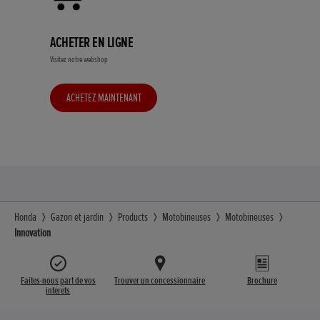
ACHETER EN LIGNE
Visitez notre webshop
ACHETEZ MAINTENANT
Honda
Gazon et jardin
Products
Motobineuses
Motobineuses
Innovation
Faites-nous part de vos
Trouver un concessionnaire
Brochure
intérêts