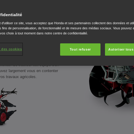
fidentialité
 d'utiliser ce site, vous acceptez que Honda et ses partenaires collectent des données et util
és ultra performantes, ce
 fins de personnalisation, de fonctionnalité et de mesure des médias sociaux. Vous pouvez e
 vos choix à tout moment dans notre centre de confidentialité.
stitue le premier choix en
entretien des sols.
 des cookies
Tout refuser
Autoriser tous
soires en option, le motoculteur
s caractéristiques nécessaires à la
ficiles. Ce tracteur est équipé d'un
ouvez largement vous en contenter
os travaux agricoles.