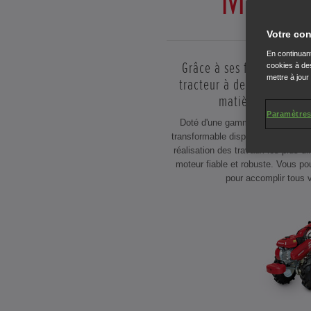
Votre con
En continuant
Grâce à ses fonctionnalit
cookies à des
mettre à jour
tracteur à deux roues con
matière d'outil d'
Paramètres
Doté d'une gamme variée d'acces
transformable dispose de toutes le
réalisation des travaux les plus dif
moteur fiable et robuste. Vous p
pour accomplir tous v