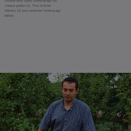
Il existe deux types d'embrayage sur
chaque guidon (1). Tirez le levier
inférieur (2) pour actionner l'embrayage
latéral.