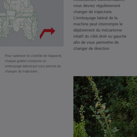
vous devrez régulièrement
changer de trajectoire.
L'embrayage latéral de la
machine peut interrompre le
déploiement du mécanisme
rotatif du côté droit ou gauche
afin de vous permettre de
changer de direction.
Pour optimiser le contrôle de l'appareil,
chaque guidon comporte un
embrayage latéral qui vous permet de
changer de trajectoire.