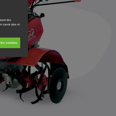
isent des
n savoir plus et
 les cookies