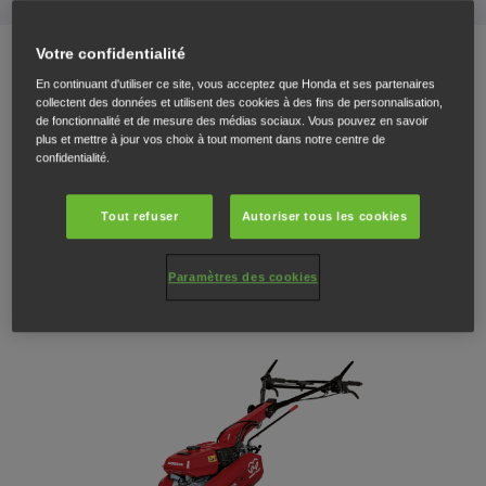
F 560
Votre confidentialité
En continuant d'utiliser ce site, vous acceptez que Honda et ses partenaires
collectent des données et utilisent des cookies à des fins de personnalisation,
Tracteur à deux roues à plusieurs vitesses, à poignées réversibles et
de fonctionnalité et de mesure des médias sociaux. Vous pouvez en savoir
avec huit accessoires en option.
plus et mettre à jour vos choix à tout moment dans notre centre de
confidentialité.
€ 3.589
Tout refuser
Autoriser tous les cookies
TROUVEZ UN DISTRIBUTEUR
Paramètres des cookies
TÉLÉCHARGER UNE BROCHURE