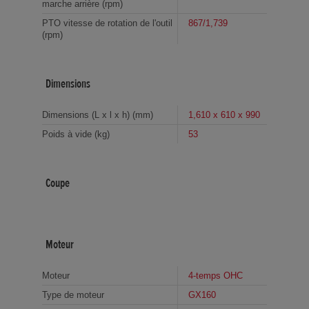
marche arrière (rpm)
PTO vitesse de rotation de l'outil
867/1,739
(rpm)
Dimensions
Dimensions (L x l x h) (mm)
1,610 x 610 x 990
Poids à vide (kg)
53
Coupe
Moteur
Moteur
4-temps OHC
Type de moteur
GX160