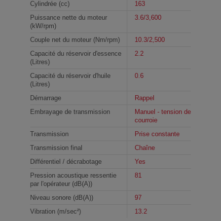
Cylindrée (cc)
163
Puissance nette du moteur
3.6/3,600
(kW/rpm)
Couple net du moteur (Nm/rpm)
10.3/2,500
Capacité du réservoir d'essence
2.2
(Litres)
Capacité du réservoir d'huile
0.6
(Litres)
Démarrage
Rappel
Embrayage de transmission
Manuel - tension de
courroie
Transmission
Prise constante
Transmission final
Chaîne
Différentiel / décrabotage
Yes
Pression acoustique ressentie
81
par l'opérateur (dB(A))
Niveau sonore (dB(A))
97
Vibration (m/sec²)
13.2