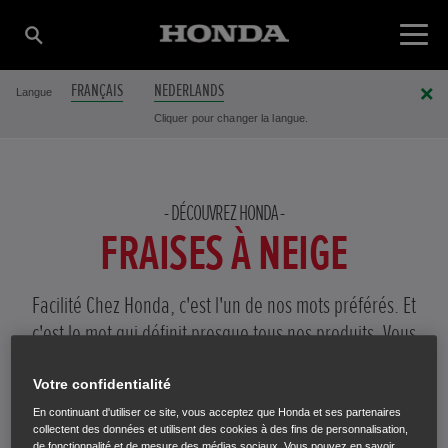
FRANÇAIS
NEDERLANDS
Langue
Cliquer pour changer la langue.
DÉCOUVREZ HONDA
FRAISES À NEIGE
Facilité Chez Honda, c'est l'un de nos mots préférés. Et
c'est le mot qui définit presque tous nos produits. Vous
faciliter la vie Plus agréable Nos fraises à neige
transforment une tâche difficile en une promenade de
Votre confidentialité
santé.
En continuant d'utiliser ce site, vous acceptez que Honda et ses partenaires
collectent des données et utilisent des cookies à des fins de personnalisation,
de fonctionnalité et de mesure des médias sociaux. Vous pouvez en savoir