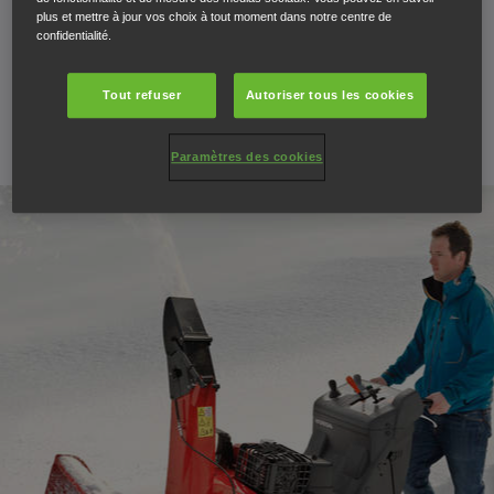
plus et mettre à jour vos choix à tout moment dans notre centre de
POURQUOI HONDA ?
confidentialité.
PROCHAIN ARRÊT...
Tout refuser
Autoriser tous les cookies
Paramètres des cookies