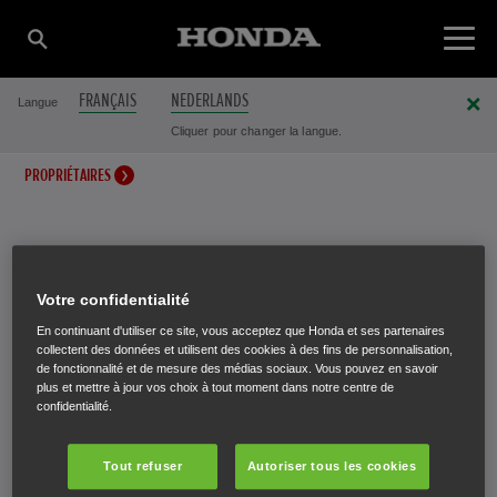
FRANÇAIS
NEDERLANDS
Langue
Cliquer pour changer la langue.
PROPRIÉTAIRES
INFORMATION GARANTIE EN
Votre confidentialité
En continuant d'utiliser ce site, vous acceptez que Honda et ses partenaires
PÉRIODE DE CORONAVIRUS
collectent des données et utilisent des cookies à des fins de personnalisation,
de fonctionnalité et de mesure des médias sociaux. Vous pouvez en savoir
plus et mettre à jour vos choix à tout moment dans notre centre de
confidentialité.
Pour les clients dont la garantie du produit a expiré et la
réparation requise n’a pas été possible en raison des
Tout refuser
Autoriser tous les cookies
restrictions actuelles, Honda s’assurera (à la suite de