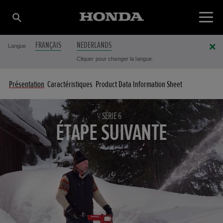
FRANÇAIS
NEDERLANDS
Langue
Cliquer pour changer la langue.
Présentation
Caractéristiques
Product Data Information Sheet
SÉRIE 6
ÉTAPE SUIVANTE