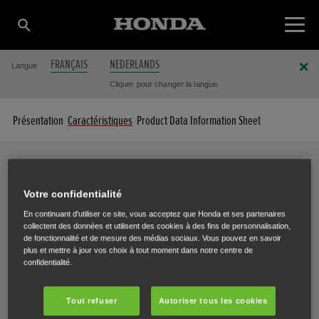
FRANÇAIS
NEDERLANDS
Langue
Cliquer pour changer la langue.
Présentation
Caractéristiques
Product Data Information Sheet
Caractéristiques
Votre confidentialité
VOTRE FRAISE À NEIGE EN DÉTAIL
En continuant d'utiliser ce site, vous acceptez que Honda et ses partenaires
collectent des données et utilisent des cookies à des fins de personnalisation,
de fonctionnalité et de mesure des médias sociaux. Vous pouvez en savoir
plus et mettre à jour vos choix à tout moment dans notre centre de
confidentialité.
Sélectionnez une fraise à neige pour afficher les spécifications.
Tout refuser
Autoriser tous les cookies