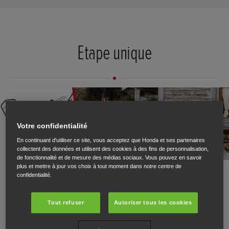
Etape unique
Votre confidentialité
En continuant d'utiliser ce site, vous acceptez que Honda et ses partenaires
collectent des données et utilisent des cookies à des fins de personnalisation,
de fonctionnalité et de mesure des médias sociaux. Vous pouvez en savoir
plus et mettre à jour vos choix à tout moment dans notre centre de
Des machines simples, compactes et performantes parfaites
confidentialité.
pour votre jardin.
Tout refuser
Autoriser tous les cookies
DÉCOUVREZ L'ÉTAPE UNIQUE.