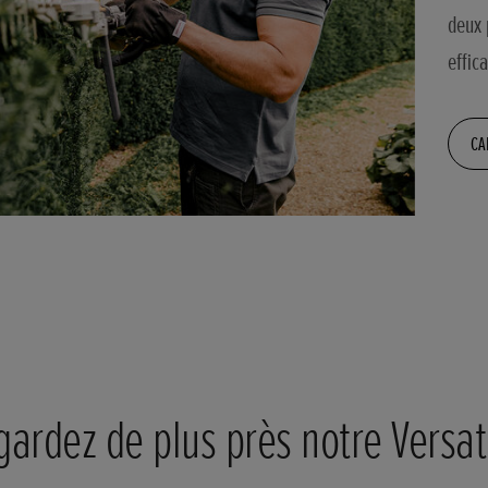
deux 
effic
CA
gardez de plus près notre Versat