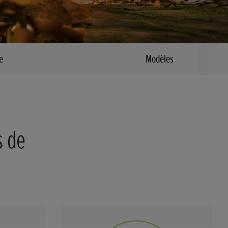
e
Modèles
s de