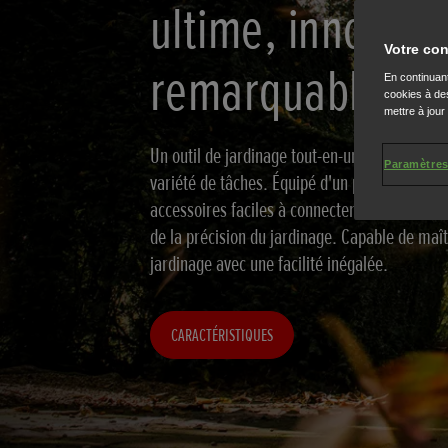
ultime, innovati
Votre con
remarquable
En continuant
cookies à des
mettre à jour
Un outil de jardinage tout-en-un conçu pour 
Paramètres
variété de tâches. Équipé d'un puissant mote
accessoires faciles à connecter, c'est le s
de la précision du jardinage. Capable de maît
jardinage avec une facilité inégalée.
CARACTÉRISTIQUES