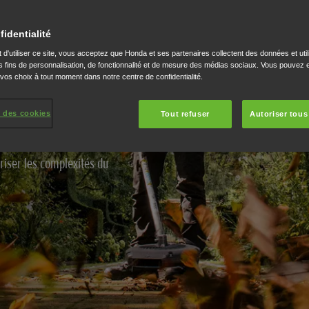
on
fidentialité
 d'utiliser ce site, vous acceptez que Honda et ses partenaires collectent des données et util
 fins de personnalisation, de fonctionnalité et de mesure des médias sociaux. Vous pouvez e
 vos choix à tout moment dans notre centre de confidentialité.
accomplir une grande
 des cookies
Tout refuser
Autoriser tous
ur 4 temps et de huit
ummum de la commodité et
riser les complexités du