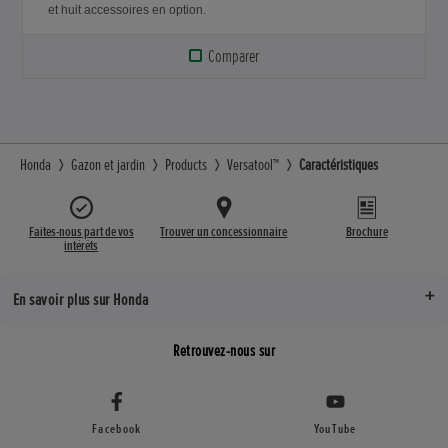
et huit accessoires en option.
Comparer
Honda
Gazon et jardin
Products
Versatool™
Caractéristiques
Faites-nous part de vos
Trouver un concessionnaire
Brochure
intérêts
En savoir plus sur Honda
Retrouvez-nous sur
Facebook
YouTube