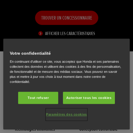
TROUVER UN CONCESSIONNAIRE
AFFICHER LES CARACTÉRISTIQUES
Votre confidentialité
En continuant d'utiliser ce site, vous acceptez que Honda et ses partenaires
collectent des données et utilisent des cookies à des fins de personnalisation,
Petit mais puissant
de fonctionnalité et de mesure des médias sociaux. Vous pouvez en savoir
plus et mettre à jour vos choix à tout moment dans notre centre de
Lorsque vous commencerez, vous serez surpris de voir à quel point vous pouvez
confidentialité.
vous amuser avec le plus petit moteur hors-bord Honda.
Tout refuser
Autoriser tous les cookies
Paramètres des cookies
Technologies innovantes
Conception confortable