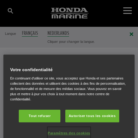
FRANÇAIS
NEDERLANDS
Langue
Cliquer pour changer la langue.
CONCESSIONNAIRES HONDA
Votre confidentialité
En continuant d'utiliser ce site, vous acceptez que Honda et ses partenaires
collectent des données et utilisent des cookies à des fins de personnalisation,
de fonctionnalité et de mesure des médias sociaux. Vous pouvez en savoir
plus et mettre à jour vos choix à tout moment dans notre centre de
confidentialité.
Nom
Ville
Tout refuser
Autoriser tous les cookies
Aqua Power Technics BV
Melle
Paramètres des cookies
Aqualift Yachting BV
Nieuwpoort