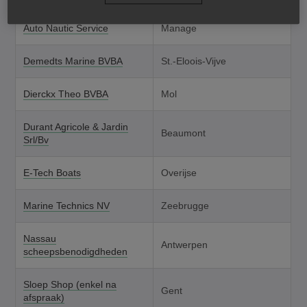
Auto Nautic Service
Manage
Demedts Marine BVBA
St.-Eloois-Vijve
Dierckx Theo BVBA
Mol
Durant Agricole & Jardin
Beaumont
Srl/Bv
E-Tech Boats
Overijse
Marine Technics NV
Zeebrugge
Nassau
Antwerpen
scheepsbenodigdheden
Sloep Shop (enkel na
Gent
afspraak)