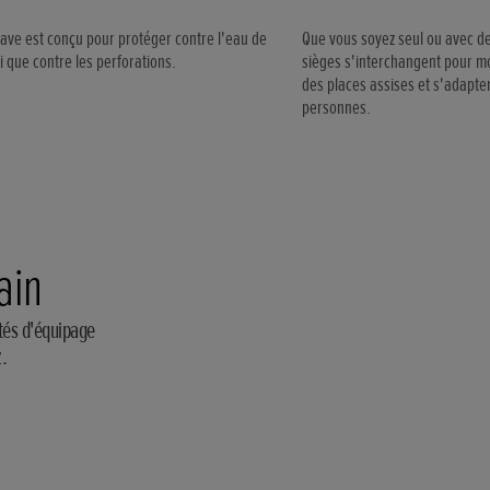
ve est conçu pour protéger contre l'eau de
Que vous soyez seul ou avec de
i que contre les perforations.
sièges s'interchangent pour mod
des places assises et s'adapt
personnes.
ain
tés d'équipage
.