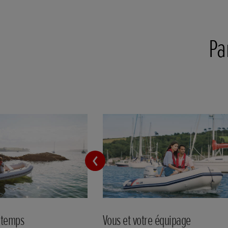
Pa
e temps
Vous et votre équipage