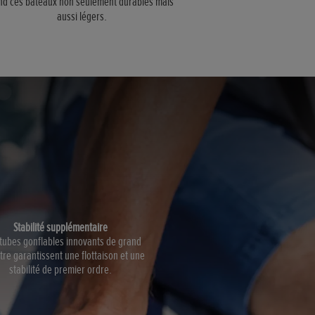
nd ces bateaux non seulement durables mais
aussi légers.
Stabilité supplémentaire
tubes gonflables innovants de grand
re garantissent une flottaison et une
stabilité de premier ordre.