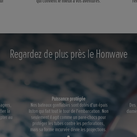
our
qui convient le mieux à vos aventures.
re
Regardez de plus près le Honwave
Puissance protégée
sagers,
Nos bateaux gonflables sont dotés d'un épais
Des 
ier la
liston qui fait tout le tour de l'embarcation. Non
diamèt
apter au
seulement il agit comme un pare-chocs pour
protéger les tubes contre les perforations,
mais sa forme incurvée dévie les projections.