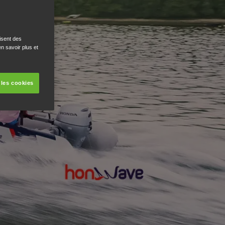
isent des
n savoir plus et
 les cookies