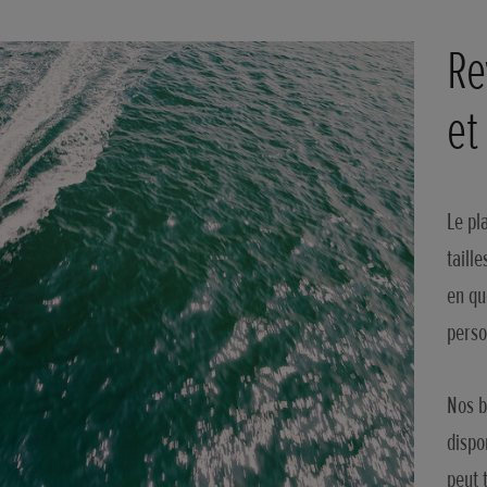
Re
et
Le pl
taill
en qu
perso
Nos b
dispo
peut 