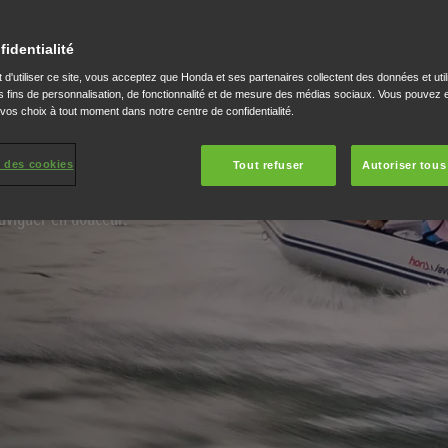
tiques
fidentialité
 d'utiliser ce site, vous acceptez que Honda et ses partenaires collectent des données et util
 fins de personnalisation, de fonctionnalité et de mesure des médias sociaux. Vous pouvez e
 vos choix à tout moment dans notre centre de confidentialité.
 gamme Honwave.
 des cookies
Tout refuser
Autoriser tous
pour avoir des flotteurs
aviguer en douceur.