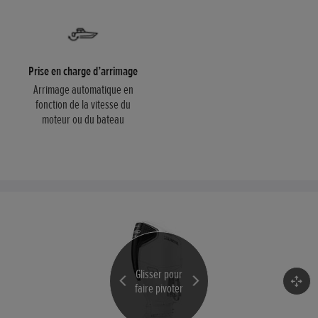
Prise en charge d’arrimage
Arrimage automatique en
fonction de la vitesse du
moteur ou du bateau
Loaded images for 360 view
Glisser pour
faire pivoter