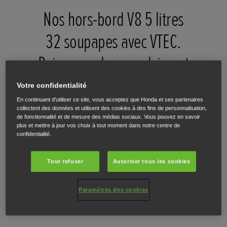
Nos hors-bord V8 5 litres
32 soupapes avec VTEC.
Puissance de propulsion et
performances de niveau supérieur.
Votre confidentialité
En continuant d'utiliser ce site, vous acceptez que Honda et ses partenaires
collectent des données et utilisent des cookies à des fins de personnalisation,
de fonctionnalité et de mesure des médias sociaux. Vous pouvez en savoir
plus et mettre à jour vos choix à tout moment dans notre centre de
confidentialité.
Tout refuser
Autoriser tous les cookies
Régulateur de vitesse
Inclinaison automatique
Réglez la vitesse du bateau
Inclinaison facile prédéfinie
d’une simple pression de
en cas de stockage ou
Paramètres des cookies
bouton
d'amarrage