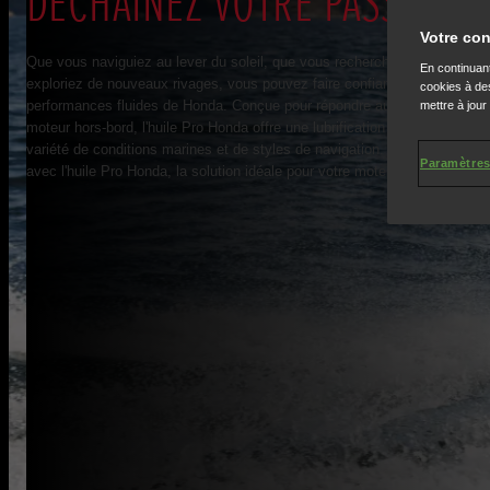
DÉCHAÎNEZ VOTRE PASSION
Votre con
Que vous naviguiez au lever du soleil, que vous recherchiez la prise par
En continuant
exploriez de nouveaux rivages, vous pouvez faire confiance à la fiabilité 
cookies à des
performances fluides de Honda. Conçue pour répondre aux exigences uni
mettre à jour
moteur hors-bord, l'huile Pro Honda offre une lubrification de qualité supé
variété de conditions marines et de styles de navigation. Renforcez votre
Paramètres
avec l'huile Pro Honda, la solution idéale pour votre moteur hors-bord Ho