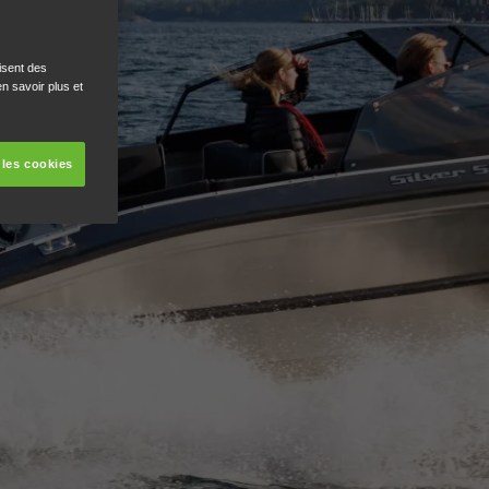
isent des
n savoir plus et
 les cookies