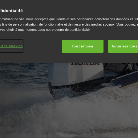
fidentialité
faite ou que vous
 d'utiliser ce site, vous acceptez que Honda et ses partenaires collectent des données et util
légendaire et aux
 fins de personnalisation, de fonctionnalité et de mesure des médias sociaux. Vous pouvez e
ques de votre
 vos choix à tout moment dans notre centre de confidentialité.
rieure pour une
 passion sur l'eau
 des cookies
Tout refuser
Autoriser tous
nda.