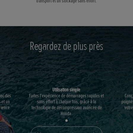
transport et un stockage sans effort.
Regardez de plus près
Utilisation simple
vec des
Faites l'expérience de démarrages rapides et
Conç
 et un
sans effort à chaque fois, grâce à la
poigné
rience
technologie de décompression avancée de
votre
Honda.