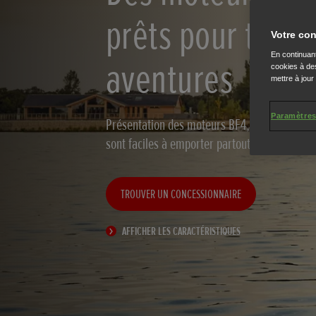
prêts pour toute
Votre con
En continuant
aventures
cookies à des
mettre à jour
Paramètres
Présentation des moteurs BF4, BF5 et BF6 lége
sont faciles à emporter partout avec vous.
TROUVER UN CONCESSIONNAIRE
AFFICHER LES CARACTÉRISTIQUES