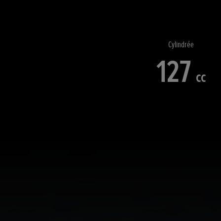
Cylindrée
127
cc