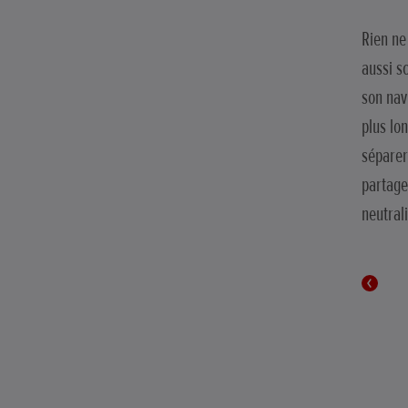
Rien ne
aussi s
son nav
plus lo
séparer
partage
neutrali