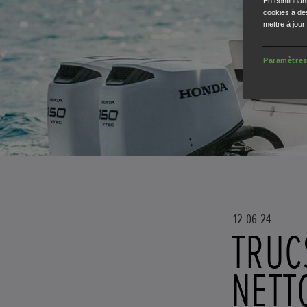
En continuant
cookies à des
mettre à jour
Paramètres
12.06.24
TRUC
NETT