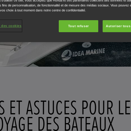
 d'utiliser ce site, vous acceptez que Honda et ses partenaires collectent des données et util
 fins de personnalisation, de fonctionnalité et de mesure des médias sociaux. Vous pouvez e
 vos choix à tout moment dans notre centre de confidentialité.
 des cookies
Tout refuser
Autoriser tous
S ET ASTUCES POUR L
OYAGE DES BATEAUX