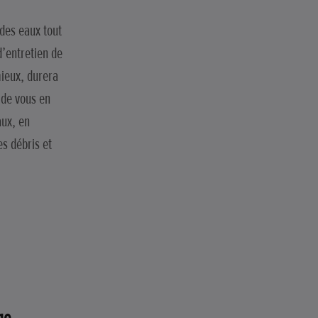
des eaux tout
d’entretien de
mieux, durera
 de vous en
aux, en
es débris et