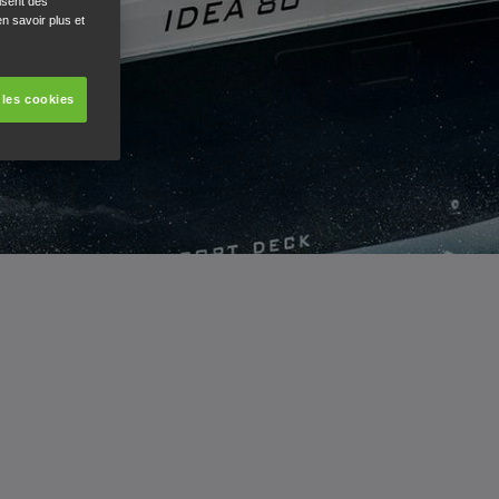
isent des
n savoir plus et
 les cookies
E