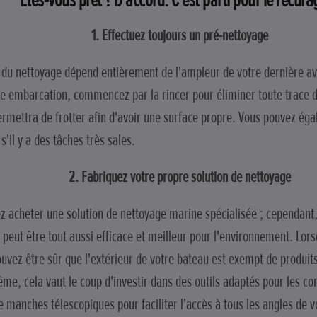
Êtes-vous prêt ? D'accord. C'est parti pour le récu
1. Effectuez toujours un pré-nettoyage
r du nettoyage dépend entièrement de l'ampleur de votre dernière ave
re embarcation, commencez par la rincer pour éliminer toute trace d
rmettra de frotter afin d'avoir une surface propre. Vous pouvez éga
'il y a des tâches très sales.
2. Fabriquez votre propre solution de nettoyage
z acheter une solution de nettoyage marine spécialisée ; cependant
 peut être tout aussi efficace et meilleur pour l'environnement. Lor
ouvez être sûr que l'extérieur de votre bateau est exempt de produit
me, cela vaut le coup d'investir dans des outils adaptés pour les co
 manches télescopiques pour faciliter l'accès à tous les angles de v