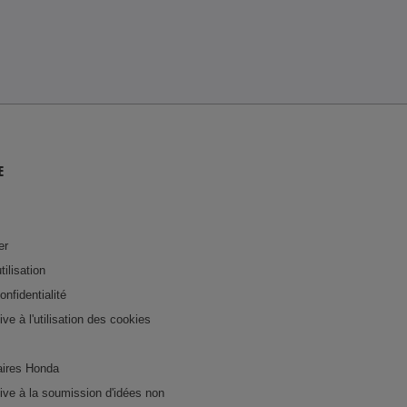
E
er
tilisation
onfidentialité
tive à l'utilisation des cookies
ires Honda
ative à la soumission d'idées non