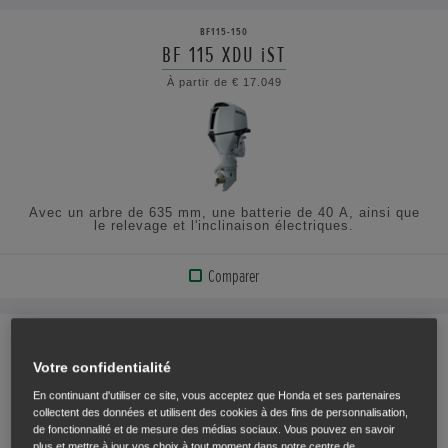
LE
BF115-150
PRODUIT
BF 115 XDU iST
À partir de € 17.049
AFFICHER
LES
SPÉCIFICATIONS
Avec un arbre de 635 mm, une batterie de 40 A, ainsi que
le relevage et l'inclinaison électriques.
Comparer
VOIR
LE
BF115-150
PRODUIT
BF 135 LRU
Votre confidentialité
À partir de € 16.889
En continuant d'utiliser ce site, vous acceptez que Honda et ses partenaires
AFFICHER
collectent des données et utilisent des cookies à des fins de personnalisation,
LES
de fonctionnalité et de mesure des médias sociaux. Vous pouvez en savoir
plus et mettre à jour vos choix à tout moment dans notre centre de