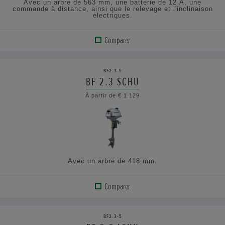
Avec un arbre de 563 mm, une batterie de 12 A, une
commande à distance, ainsi que le relevage et l'inclinaison
électriques.
Comparer
VOIR
LE
BF2.3-5
PRODUIT
BF 2.3 SCHU
À partir de € 1.129
AFFICHER
LES
SPÉCIFICATIONS
Avec un arbre de 418 mm.
Comparer
VOIR
LE
BF2.3-5
PRODUIT