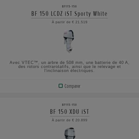
LE
BF115-150
PRODUIT
BF 150 LCDZ iST Sporty White
À partir de € 21.519
AFFICHER
LES
SPÉCIFICATIONS
Avec VTEC™, un arbre de 508 mm, une batterie de 40 A,
des rotors contrarotatifs, ainsi que le relevage et
l'inclinaison électriques.
Comparer
VOIR
LE
BF115-150
PRODUIT
BF 150 XDU iST
À partir de € 20.899
AFFICHER
LES