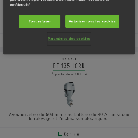
SPÉCIFICATIONS
confidentialité.
Avec un arbre de 508 mm, une batterie de 40 A, ainsi que
Tout refuser
Autoriser tous les cookies
le relevage et l'inclinaison électriques.
Paramètres des cookies
Comparer
VOIR
LE
BF115-150
PRODUIT
BF 135 LCRU
À partir de € 16.889
AFFICHER
LES
SPÉCIFICATIONS
Avec un arbre de 508 mm, une batterie de 40 A, ainsi que
le relevage et l'inclinaison électriques.
Comparer