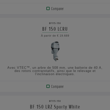
Comparer
VOIR
LE
BF115-150
PRODUIT
BF 150 LCRU
À partir de € 19.669
AFFICHER
LES
SPÉCIFICATIONS
Avec VTEC™, un arbre de 508 mm, une batterie de 40 A,
des rotors contrarotatifs, ainsi que le relevage et
l'inclinaison électriques.
Comparer
VOIR
LE
BF115-150
PRODUIT
BF 150 LRZ Sporty White