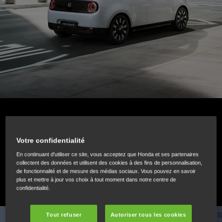
INFORMATIONS ESSENTIELLES SUR LA
VOITURE ÉLECTRIQUE
Votre confidentialité
En continuant d'utiliser ce site, vous acceptez que Honda et ses partenaires
collectent des données et utilisent des cookies à des fins de personnalisation,
Découvrez la révolution silencieuse
de fonctionnalité et de mesure des médias sociaux. Vous pouvez en savoir
plus et mettre à jour vos choix à tout moment dans notre centre de
confidentialité.
Tout refuser
Autoriser tous les cookies