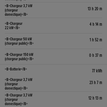
13 h 20 m
4 h 14 m
1 h 52 m
0 h 37 m
77 kWh
23 h 7 m
12 h 13 m