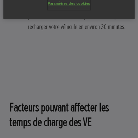
Paramètres des cookies
puissance sont à votre disposition. Celles-ci
peuvent fournir de 50 kW à plus de 100 kW, et
recharger votre véhicule en environ 30 minutes.
Facteurs pouvant affecter les
temps de charge des VE