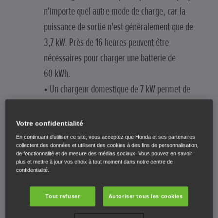
n'importe quel autre mode de charge, car la
puissance de sortie n'est généralement que de
3,7 kW. Près de 16 heures peuvent être
nécessaires pour charger une batterie de
60 kWh.
• Un chargeur domestique de 7 kW permet de
recharger le même véhicule en 8 heures
seulement, lorsque la batterie est complètement
Votre confidentialité
vide, et les installations électriques de la plupart
En continuant d'utiliser ce site, vous acceptez que Honda et ses partenaires
collectent des données et utilisent des cookies à des fins de personnalisation,
des foyers peuvent fournir une telle puissance.
de fonctionnalité et de mesure des médias sociaux. Vous pouvez en savoir
plus et mettre à jour vos choix à tout moment dans notre centre de
•Selon vos habitudes de conduite, il se peut que
confidentialité.
vous n'ayez pas besoin de recharger le véhicule à
100 % tous les jours.
Tout refuser
Autoriser tous les cookies
•Des bornes de recharge publiques de grande