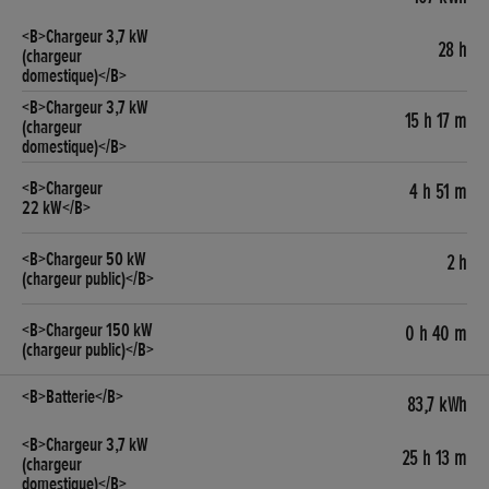
28 h
15 h 17 m
4 h 51 m
2 h
0 h 40 m
83,7 kWh
25 h 13 m