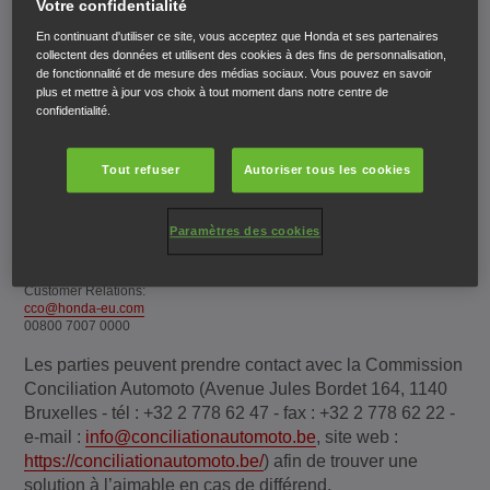
pour vous?
Votre confidentialité
En continuant d'utiliser ce site, vous acceptez que Honda et ses partenaires
collectent des données et utilisent des cookies à des fins de personnalisation,
Nous voulons que vous soyez impressionné par notre
de fonctionnalité et de mesure des médias sociaux. Vous pouvez en savoir
plus et mettre à jour vos choix à tout moment dans notre centre de
service clients. Et nous mettons tout en œuvre pour y
confidentialité.
arriver. Votre avis nous intéresse.
Vous pouvez nous contacter
:
Tout refuser
Autoriser tous les cookies
Honda Motor Europe Ltd. Belgian Branch
Customer Relations
Paramètres des cookies
Wijngaardveld 1
B-9300 Aalst
Customer Relations:
cco@honda-eu.com
00800 7007 0000
Les parties peuvent prendre contact avec la Commission
Conciliation Automoto (Avenue Jules Bordet 164, 1140
Bruxelles - tél : +32 2 778 62 47 - fax : +32 2 778 62 22 -
e-mail :
info@conciliationautomoto.be
, site web :
https://conciliationautomoto.be/
) afin de trouver une
solution à l’aimable en cas de différend.