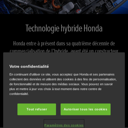
Technologie hybride Honda
Honda entre à présent dans sa quatrième décennie de
commercialisation de l’hybride, ayant été un constructeur
pionnier en la matière depuis 1999 en Europe.
Votre confidentialité
En 2023, nos derniers hybrides intégraux, ou non
En continuant d'utiliser ce site, vous acceptez que Honda et ses partenaires
collectent des données et utilisent des cookies à des fins de personnalisation,
rechargeables, e:HEV continuent d’offrir des
de fonctionnalité et de mesure des médias sociaux. Vous pouvez en savoir
performances, une efficacité et une réactivité
plus et mettre à jour vos choix à tout moment dans notre centre de
confidentialité.
ahurissantes, sans aucun compromis sur leur puissance et
leur fluidité.
Tout refuser
Autoriser tous les cookies
Paramètres des cookies