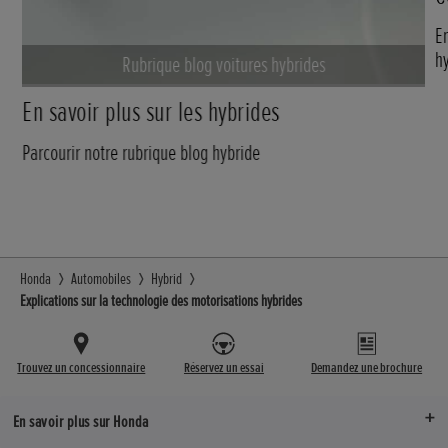
E
h
Rubrique blog voitures hybrides
En savoir plus sur les hybrides
Parcourir notre rubrique blog hybride
Honda
Automobiles
Hybrid
Explications sur la technologie des motorisations hybrides
Trouvez un concessionnaire
Réservez un essai
Demandez une brochure
En savoir plus sur Honda