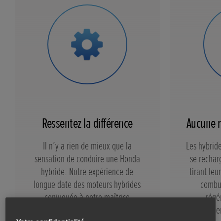
Ressentez la différence
Aucune r
Il n’y a rien de mieux que la
Les hybrid
sensation de conduire une Honda
se recha
hybride. Notre expérience de
tirant le
longue date des moteurs hybrides
combus
conjuguée à notre maîtrise
régé
technique du système e:HEV Honda
d'alime