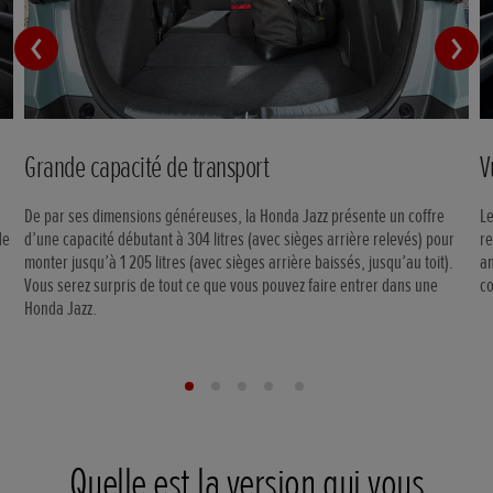
Grande capacité de transport
V
M
De par ses dimensions généreuses, la Honda Jazz présente un coffre
Le
de
d’une capacité débutant à 304 litres (avec sièges arrière relevés) pour
re
monter jusqu’à 1 205 litres (avec sièges arrière baissés, jusqu’au toit).
am
Vous serez surpris de tout ce que vous pouvez faire entrer dans une
c
Honda Jazz.
Quelle est la version qui vous