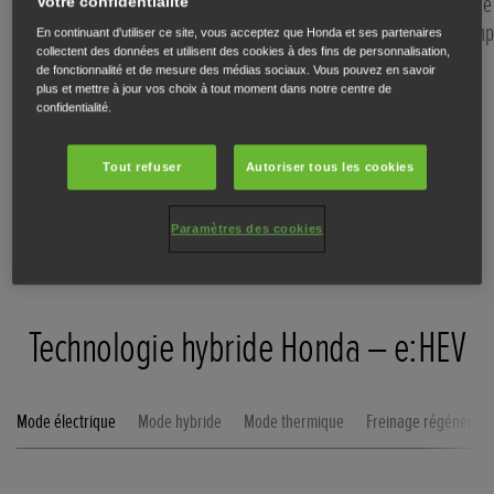
nous ont permis d’offrir une
secteur, ce
Votre confidentialité
alimentation électrique silencieuse
du temp
En continuant d'utiliser ce site, vous acceptez que Honda et ses partenaires
collectent des données et utilisent des cookies à des fins de personnalisation,
à nos hybrides complets. La
de fonctionnalité et de mesure des médias sociaux. Vous pouvez en savoir
nouvelle Jazz offre des
plus et mettre à jour vos choix à tout moment dans notre centre de
confidentialité.
performances électriques
exceptionnelles et des économies
Tout refuser
Autoriser tous les cookies
bien réelles.
Paramètres des cookies
Technologie hybride Honda – e:HEV
Mode électrique
Mode hybride
Mode thermique
Freinage régénératif