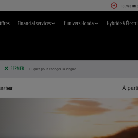
Trouvez un 
Offres
Financial services
L'univers Honda
Hybride & Électr
FERMER
Cliquer pour changer la langue.
urateur
À part