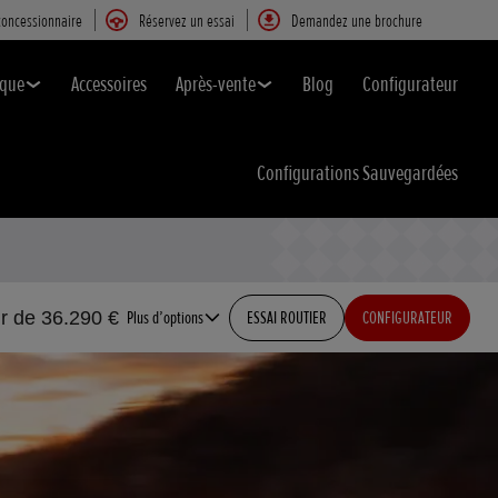
concessionnaire
Réservez un essai
Demandez une brochure
ique
Accessoires
Après-vente
Blog
Configurateur
Configurations Sauvegardées
ir de 36.290 €
Plus d’options
ESSAI ROUTIER
CONFIGURATEUR