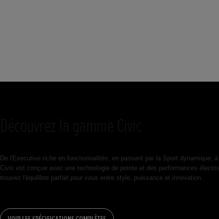
Découvrez la gamme Civic
De l'Executive riche en fonctionnalités, en passant par la Sport dynamique,
Civic est conçue avec une technologie de pointe et des performances électr
trouvez l'équilibre parfait pour vous entre style, puissance et innovation.
VOIR LES SPÉCIFICATIONS COMPLÈTES