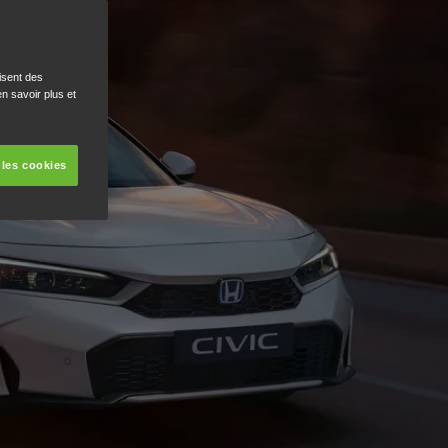
isent des
n savoir plus et
 les cookies