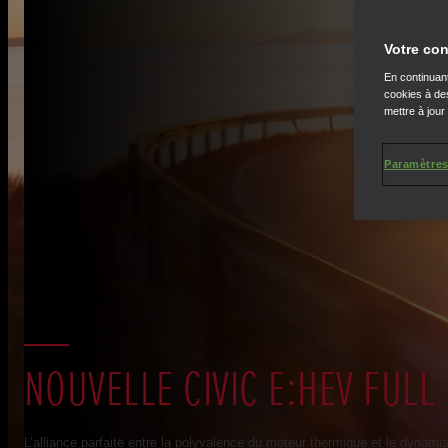
Votre con
En continuant
cookies à des
mettre à jour
Paramètres
NOUVELLE CIVIC E:HEV FULL
L’alliance parfaite entre la polyvalence du moteur thermique et le dynam