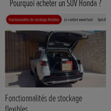
Pourquoi acheter un SUV Honda ?
Fonctionnalités de stockage flexibles
Le confort avant tout
Spécifica
Fonctionnalités de stockage
flexibles