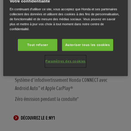
Votre confidentialité
En continuant d'utiliser ce site, vous acceptez que Honda et ses partenaires
collectent des données et utilisent des cookies à des fins de personnalisation,
Transmission électrique avancée
de fonctionnalité et de mesure des médias sociaux. Vous pouvez en savoir
plus et mettre à jour vos choix à tout moment dans notre centre de
Autonomie de 412 km*
confidentialité.
Volume du coffre de 1.176 litres**
Tout refuser
Autoriser tous les cookies
Chargement rapide – Jusqu’à 80 % de charge en
l’espace de 45 minutes***
Paramètres des cookies
Honda SENSING de série
Système d’infodivertissement Honda CONNECT avec
Android Auto™ et Apple CarPlay®
Zéro émission pendant la conduite*
DÉCOUVREZ LE E:NY1