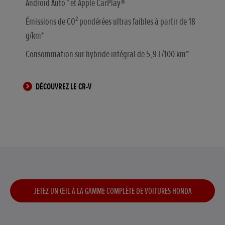
Android Auto™ et Apple CarPlay®
Émissions de CO² pondérées ultras faibles à partir de 18
g/km*
Consommation sur hybride intégral de 5,9 L/100 km*
DÉCOUVREZ LE CR-V
JETEZ UN ŒIL À LA GAMME COMPLÈTE DE VOITURES HONDA