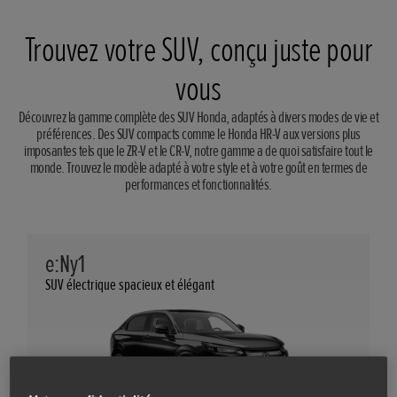
Trouvez votre SUV, conçu juste pour
vous
Découvrez la gamme complète des SUV Honda, adaptés à divers modes de vie et
préférences. Des SUV compacts comme le Honda HR-V aux versions plus
imposantes tels que le ZR-V et le CR-V, notre gamme a de quoi satisfaire tout le
monde. Trouvez le modèle adapté à votre style et à votre goût en termes de
performances et fonctionnalités.
e:Ny1
SUV électrique spacieux et élégant