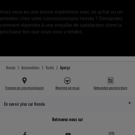
Avez-vous eu une bonne expérience avec un achat ou un
entretien chez votre concessionnaire Honda ? Demandez
comment répondre à une enquête de satisfaction client la
prochaine fois que vous vous y rendez.
Honda
Automobiles
Yushû
Aperçu
Trouvez un concessionnaire
Réservez un essai
Demandez une brochure
En savoir plus sur Honda
Retrouvez-nous sur