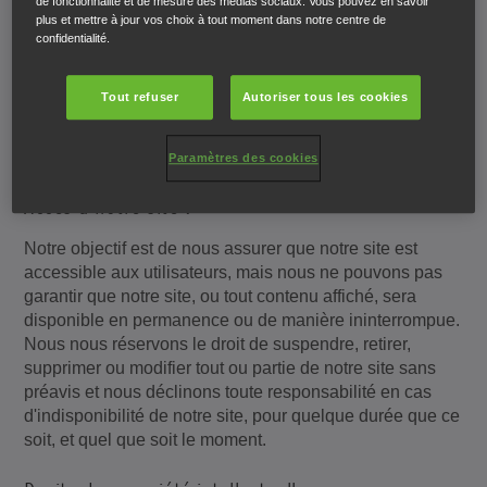
de fonctionnalité et de mesure des médias sociaux. Vous pouvez en savoir
Nous pouvons réviser ces conditions à tout moment en
plus et mettre à jour vos choix à tout moment dans notre centre de
modifiant cette page. Veuillez vérifier cette page de
confidentialité.
temps à autre afin de prendre connaissance des
modifications apportées, car elles vous lient.
Tout refuser
Autoriser tous les cookies
Nous pouvons mettre à jour notre site de temps à autre et
modifier le contenu à tout moment.
Paramètres des cookies
Accès à notre site :
Notre objectif est de nous assurer que notre site est
accessible aux utilisateurs, mais nous ne pouvons pas
garantir que notre site, ou tout contenu affiché, sera
disponible en permanence ou de manière ininterrompue.
Nous nous réservons le droit de suspendre, retirer,
supprimer ou modifier tout ou partie de notre site sans
préavis et nous déclinons toute responsabilité en cas
d'indisponibilité de notre site, pour quelque durée que ce
soit, et quel que soit le moment.