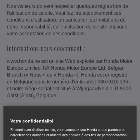
Nos visiteurs doivent respecter quelques règles lors de
l'utilisation de ce site. Veuillez lire attentivement ces
conditions d'utilisation, en particulier les limitations de
notre responsabilité, car l'utilisation de ce site implique
votre acceptation de ces conditions.
Informations nous concernant :
www.honda.be est un site Web exploité par Honda Motor
Europe Limited T/A Honda Motor Europe Ltd. Belgian
Branch (« Nous » ou « Honda »). Honda est enregistré
en Belgique sous le numéro d'entreprise 0467.016.396
et notre siège social est situé à Wijngaardveld 1, B-9300
Aalst (Alost), Belgique.
Les modifications relatives à ces conditions
d'utilisation et à notre site Web sont les
Votre confidentialité
suivantes :
En continuant d'utiliser ce site, vous acceptez que Honda et ses partenaires
collectent des données et utilisent des cookies à des fins de personnalisation,