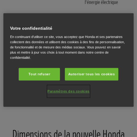
l'énergie électrique
Votre confidentialité
En continuant d'utiliser ce site, vous acceptez que Honda et ses partenaires
collectent des données et utilisent des cookies à des fins de personnalisation,
de fonctionnalité et de mesure des médias sociaux. Vous pouvez en savoir
Autonomie réelle
plus et mettre à jour vos choix à tout moment dans notre centre de
La Prelude peut parcourir
confidentialité.
jusqu'à 760 km* avec un
réservoir plein et atteint
Tout refuser
Autoriser tous les cookies
des émissions de CO₂ de
117 g/km*.
Paramètres des cookies
Dimensions de la nouvelle Honda