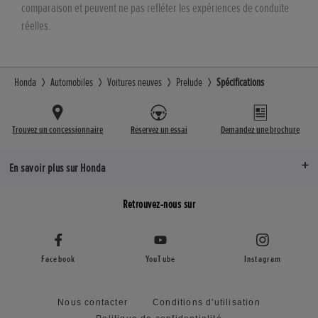
Système d'alarme
comparaison et peuvent ne pas refléter les expériences de conduite
réelles.
Déverrouillage des portes paramétrables
Smart Entry & Start
Honda
Automobiles
Voitures neuves
Prelude
Spécifications
Plage arrière
Trouvez un concessionnaire
Réservez un essai
Demandez une brochure
En savoir plus sur Honda
Retrouvez-nous sur
Facebook
YouTube
Instagram
Nous contacter
Conditions d'utilisation