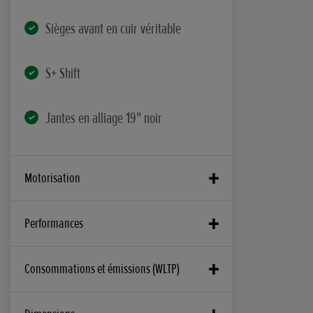
Sièges avant en cuir véritable
S+ Shift
Jantes en alliage 19" noir
Motorisation
Type de moteur
Performances
e:HEV 2L
Puissance maximum du moteur thermique
Consommations et émissions (WLTP)
Cylindrée
105 kW @ 5900 tr/min
1993 cc
Faible – CO2 (g/km)