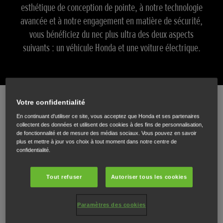
esthétique de conception de pointe, à notre technologie
avancée et à notre engagement en matière de sécurité,
vous bénéficiez du nec plus ultra des deux aspects
suivants : un véhicule Honda et une voiture électrique.
Votre confidentialité
En continuant d'utiliser ce site, vous acceptez que Honda et ses partenaires
Quel est le modèle électrique Honda
collectent des données et utilisent des cookies à des fins de personnalisation,
de fonctionnalité et de mesure des médias sociaux. Vous pouvez en savoir
idéal pour vous ?
plus et mettre à jour vos choix à tout moment dans notre centre de
confidentialité.
Tous les chiffres de la gamme sont calculés à l’aide des chiffres combinés
d’économie de carburant à partir de données WLTP.
Tout refuser
Autoriser tous les cookies
Paramètres des cookies
Honda e:Ny1