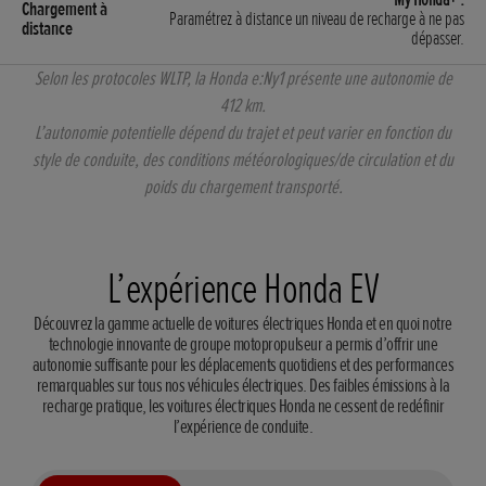
Paramétrez à distance un niveau de recharge à ne pas
dépasser.
Selon les protocoles WLTP, la Honda e:Ny1 présente une autonomie de
412 km.
L’autonomie potentielle dépend du trajet et peut varier en fonction du
style de conduite, des conditions météorologiques/de circulation et du
poids du chargement transporté.
L’expérience Honda EV
Découvrez la gamme actuelle de voitures électriques Honda et en quoi notre
technologie innovante de groupe motopropulseur a permis d’offrir une
autonomie suffisante pour les déplacements quotidiens et des performances
remarquables sur tous nos véhicules électriques. Des faibles émissions à la
recharge pratique, les voitures électriques Honda ne cessent de redéfinir
l’expérience de conduite.