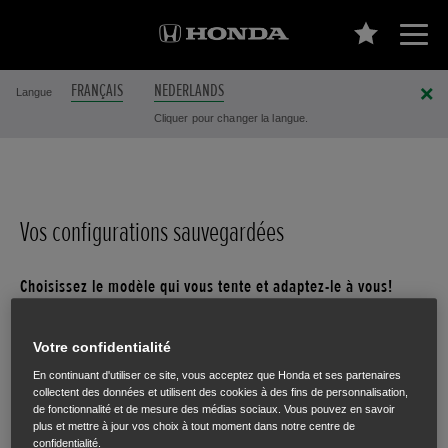
FRANÇAIS
NEDERLANDS
Langue
Cliquer pour changer la langue.
Vos configurations sauvegardées
Choisissez le modèle qui vous tente et adaptez-le à vous!
Jazz
Votre confidentialité
Hybride
En continuant d'utiliser ce site, vous acceptez que Honda et ses partenaires
À partir de 28.970 €
collectent des données et utilisent des cookies à des fins de personnalisation,
de fonctionnalité et de mesure des médias sociaux. Vous pouvez en savoir
plus et mettre à jour vos choix à tout moment dans notre centre de
confidentialité.