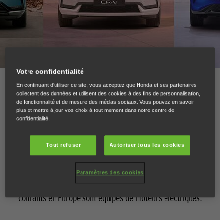
Votre confidentialité
Nouvelles des derniers modèles Honda
En continuant d'utiliser ce site, vous acceptez que Honda et ses partenaires
collectent des données et utilisent des cookies à des fins de personnalisation,
de fonctionnalité et de mesure des médias sociaux. Vous pouvez en savoir
plus et mettre à jour vos choix à tout moment dans notre centre de
Chez Honda, nous nous engageons à créer des voitures
confidentialité.
dotées de motorisations électrifiées avancées, hybrides ou
électriques. Avec chaque nouveau modèle que nous
Tout refuser
Autoriser tous les cookies
lançons, nous nous rapprochons un peu plus de notre
vision électrique, qui est de parvenir à une société à faible
Paramètres des cookies
émission de carbone.En attendant, tous les modèles
courants en Europe sont équipés de moteurs électriques.