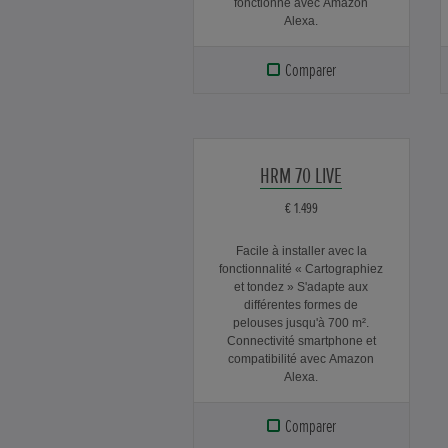
fonctionne avec Amazon
Alexa.
Comparer
HRM 70 LIVE
€ 1.499
Facile à installer avec la
fonctionnalité « Cartographiez
et tondez » S'adapte aux
différentes formes de
pelouses jusqu'à 700 m².
Connectivité smartphone et
compatibilité avec Amazon
Alexa.
Comparer