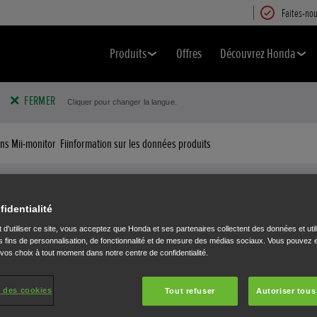
Faites-nou
Produits
Offres
Découvrez Honda
FERMER
Cliquer pour changer la langue.
ons Mii-monitor
Fiinformation sur les données produits
Caractéristiques
VOTRE MIIMO EN DÉTAIL
fidentialité
 d'utiliser ce site, vous acceptez que Honda et ses partenaires collectent des données et util
 fins de personnalisation, de fonctionnalité et de mesure des médias sociaux. Vous pouvez e
 vos choix à tout moment dans notre centre de confidentialité.
 des cookies
Tout refuser
Autoriser tous