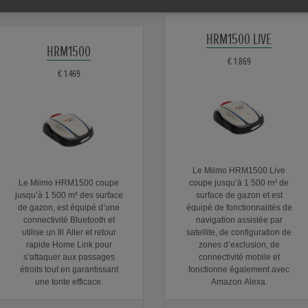
HRM1500 LIVE
HRM1500
€ 1.869
€ 1.469
Le Miimo HRM1500 Live
Le Miimo HRM1500 coupe
coupe jusqu’à 1 500 m² de
jusqu’à 1 500 m² des surface
surface de gazon et est
de gazon, est équipé d’une
équipé de fonctionnalités de
connectivité Bluetooth et
navigation assistée par
utilise un fil Aller et retour
satellite, de configuration de
rapide Home Link pour
zones d’exclusion, de
s’attaquer aux passages
connectivité mobile et
étroits tout en garantissant
fonctionne également avec
une tonte efficace.
Amazon Alexa.