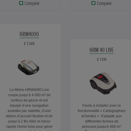
Comparer
Comparer
HRM4000
€ 3.569
HRM 40 LIVE
€ 1.019
Le Miimo HRM4000 Live
coupe jusqu’à 4 000 m² de
surface de gazon et est
équipé d’une navigation
Facile à installer avec la
assistée par satellite, d’une
fonctionnalité « Cartographiez
station d’accueil flexible et de
et tondez ». S'adapte aux
jusqu’à 2 fils Aller et retour
différentes formes de
rapide Home links pour gérer
pelouses jusqu'à 400 m².