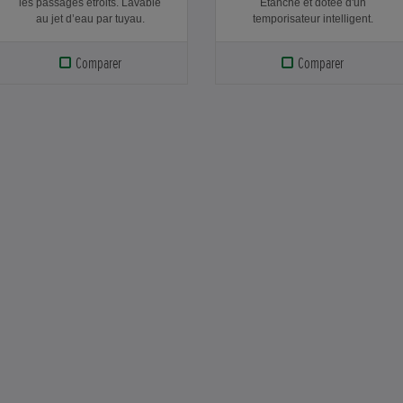
les passages étroits. Lavable
Étanche et dotée d'un
au jet d’eau par tuyau.
temporisateur intelligent.
Comparer
Comparer