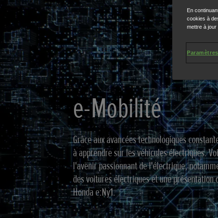
En continuant
cookies à des
mettre à jour
Paramètres
e-Mobilité
Grâce aux avancées technologiques constante
à apprendre sur les véhicules électriques. Voi
l'avenir passionnant de l'électrique, notamme
des voitures électriques et une présentation 
Honda e:Ny1.