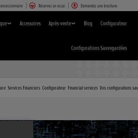
concessionnaire
Réservez un essai
Demandez une brochure
ique
Accessoires
Après-vente
Blog
Configurateur
Configurations Sauvegardées
hure
Services Financiers
Configurateur
Financial services
Vos configurations s