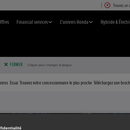
Trouvez un 
Offres
Financial services
L'univers Honda
Hybride & Électr
FERMER
Cliquer pour changer la langue.
oires
Essai
Trouvez votre concessionnaire le plus proche
Téléchargez une broc
fidentialité