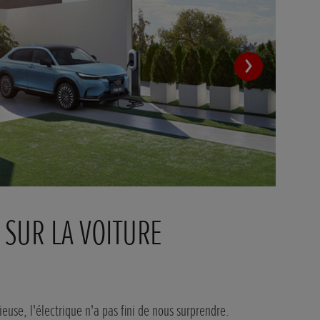
 SUR LA VOITURE
BA
Ce qu
rend
ieuse, l'électrique n'a pas fini de nous surprendre.
E