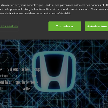
 d'utiliser ce site, vous acceptez que Honda et ses partenaires collectent des données et util
 fins de personnalisation, de fonctionnalité et de mesure des médias sociaux. Vous pouvez e
 vos choix à tout moment dans notre centre de confidentialité.
 des cookies
Tout refuser
Autoriser tous
s, il y a encore beaucoup
ci un aperçu détaillé de
nt la charge, la batterie
de la toute nouvelle