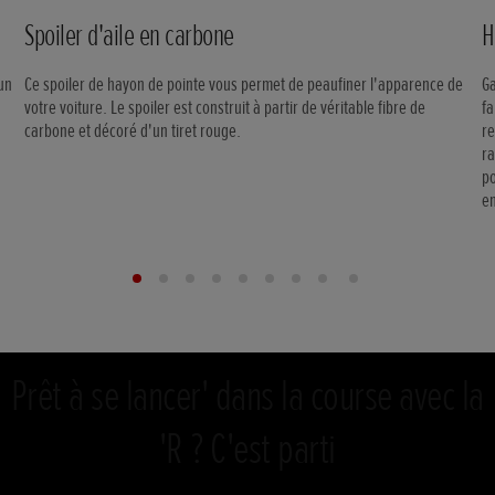
Spoiler d'aile en carbone
H
'un
Ce spoiler de hayon de pointe vous permet de peaufiner l'apparence de
Ga
votre voiture. Le spoiler est construit à partir de véritable fibre de
fa
carbone et décoré d'un tiret rouge.
re
ra
po
en
Prêt à se lancer' dans la course avec la
'R ? C'est parti