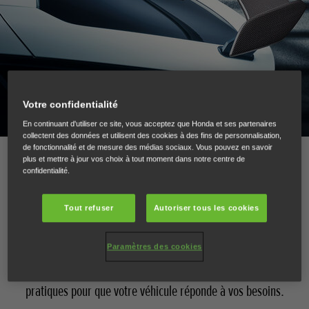
Votre confidentialité
En continuant d'utiliser ce site, vous acceptez que Honda et ses partenaires
collectent des données et utilisent des cookies à des fins de personnalisation,
de fonctionnalité et de mesure des médias sociaux. Vous pouvez en savoir
plus et mettre à jour vos choix à tout moment dans notre centre de
Choisissez vos packs et accessoires
confidentialité.
préférés pour votre Honda Type R
Tout refuser
Autoriser tous les cookies
Personnalisez votre Type R avec des accessoires pour
Paramètres des cookies
customiser l'extérieur et l'habitacle de votre nouvelle
voiture. Choisissez des accessoires esthétiques ou
pratiques pour que votre véhicule réponde à vos besoins.