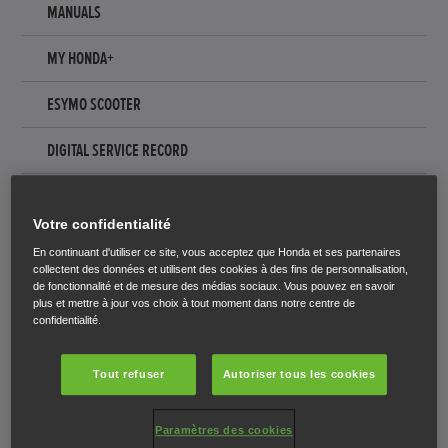
MANUALS
MY HONDA+
ESYMO SCOOTER
DIGITAL SERVICE RECORD
SYSTÈME DE RAPPEL D'ENTRETIEN
Votre confidentialité
HONDA CARE
En continuant d'utiliser ce site, vous acceptez que Honda et ses partenaires
collectent des données et utilisent des cookies à des fins de personnalisation,
ECALL
de fonctionnalité et de mesure des médias sociaux. Vous pouvez en savoir
plus et mettre à jour vos choix à tout moment dans notre centre de
confidentialité.
SUMMER CAMPAIGN
WINTERCAMPAIGN
Tout refuser
Autoriser tous les cookies
GARANTIE HONDA
Paramètres des cookies