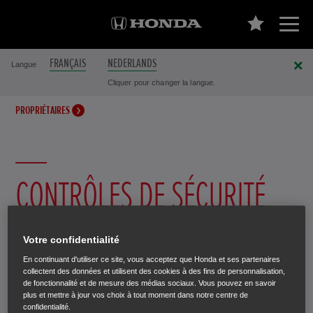
FRANÇAIS
NEDERLANDS
Langue
Cliquer pour changer la langue.
PROPRIÉTAIRES
CONTRÔLES DE SÉCURITÉ
ROUTIÈRE
Votre confidentialité
En continuant d'utiliser ce site, vous acceptez que Honda et ses partenaires
Votre sécurité et celle de votre Honda nous tiennent à
collectent des données et utilisent des cookies à des fins de personnalisation,
de fonctionnalité et de mesure des médias sociaux. Vous pouvez en savoir
cœur. Aussi, pour assurer votre protection, nous
plus et mettre à jour vos choix à tout moment dans notre centre de
procédons régulièrement à des contrôles de sécurité
confidentialité.