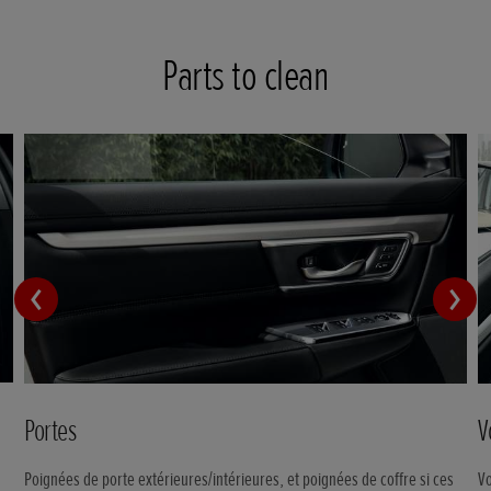
Parts to clean
Portes
V
Poignées de porte extérieures/intérieures, et poignées de coffre si ces
Vo