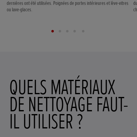
dernières ont été utilisées. Poignées de portes intérieures et lève-vitres
du
ou lave-glaces.
ch
QUELS MATÉRIAUX
DE NETTOYAGE FAUT-
IL UTILISER ?