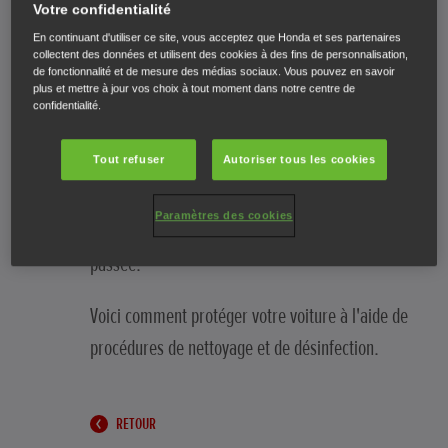
Votre confidentialité
mieux préserver la propreté de l'habitacle de
En continuant d'utiliser ce site, vous acceptez que Honda et ses partenaires
votre voiture, surtout si vous êtes plusieurs à
collectent des données et utilisent des cookies à des fins de personnalisation,
de fonctionnalité et de mesure des médias sociaux. Vous pouvez en savoir
l'utiliser.
plus et mettre à jour vos choix à tout moment dans notre centre de
confidentialité.
Il est judicieux de nettoyer l'habitacle avant qu'un
Tout refuser
Autoriser tous les cookies
autre conducteur ou des passagers n'utilise la
voiture, et après que toute personne ayant
Paramètres des cookies
développé les symptômes d'une maladie y soit
passée.
Voici comment protéger votre voiture à l'aide de
procédures de nettoyage et de désinfection.
RETOUR