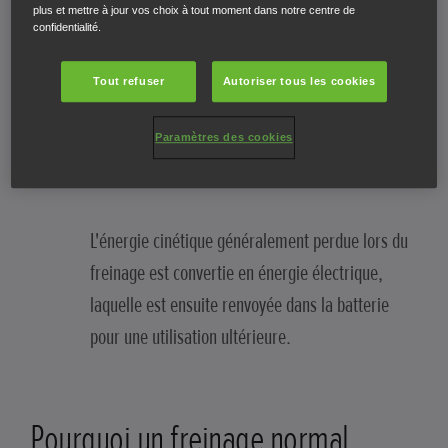
plus et mettre à jour vos choix à tout moment dans notre centre de
confidentialité.
Le freinage régénératif est un procédé qui
permet de recycler l'énergie résiduelle libérée
Tout refuser
Autoriser tous les cookies
lors du freinage et de l'utiliser pour recharger la
Paramètres des cookies
batterie lithium d'un véhicule hybride auto-
rechargeable.
L'énergie cinétique généralement perdue lors du
freinage est convertie en énergie électrique,
laquelle est ensuite renvoyée dans la batterie
pour une utilisation ultérieure.
Pourquoi un freinage normal