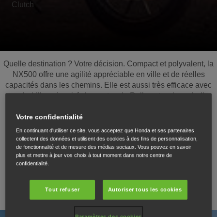
Clutch
Quelle destination ? Votre décision. Compact et polyvalent, la
NX500 offre une agilité appréciable en ville et de réelles
capacités dans les chemins. Elle est aussi très efficace avec
son habillage inspiré des motos de Rallye et sa large bulle
protectrice. L'embrayage E-Clutch permet de passer les
rapports en douceur, sans recourir au levier au guidon. Les
Votre confidentialité
dernières technologies comprennent un écran TFT de
En continuant d'utiliser ce site, vous acceptez que Honda et ses partenaires
5 pouces avec connectivité Honda RoadSync tandis que le
collectent des données et utilisent des cookies à des fins de personnalisation,
de fonctionnalité et de mesure des médias sociaux. Vous pouvez en savoir
moteur bicylindre accessible A2 délivre des performances
plus et mettre à jour vos choix à tout moment dans notre centre de
parfaitement exploitable grâce au contrôle de couple HSTC.
confidentialité.
Que l'aventure commence.
Tout refuser
Autoriser tous les cookies
Paramètres des cookies