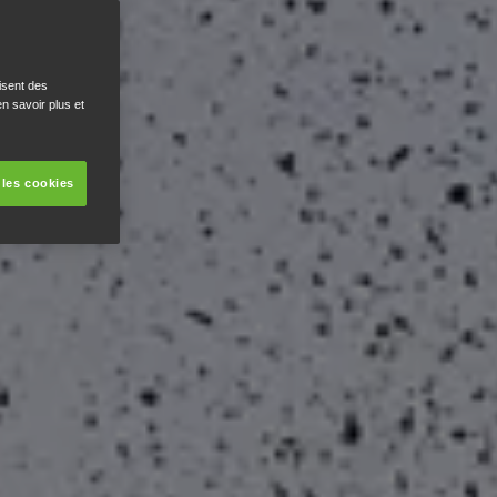
isent des
n savoir plus et
 les cookies