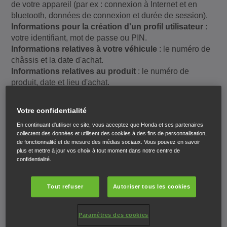
de votre appareil (par ex : connexion à Internet et en
bluetooth, données de connexion et durée de session).
Informations pour la création d'un profil utilisateur
:
votre identifiant, mot de passe ou PIN.
Informations relatives à votre véhicule
: le numéro de
châssis et la date d'achat.
Informations relatives au produit
: le numéro de
produit, date et lieu d'achat.
Informations financières
: votre numéro de compte
bancaire et vos données de paiement.
Votre confidentialité
Toute autre information que vous nous soumettez
:
En continuant d'utiliser ce site, vous acceptez que Honda et ses partenaires
signatures, photos, avis, données de localisation et toute
collectent des données et utilisent des cookies à des fins de personnalisation,
autre information que vous fournirez.
de fonctionnalité et de mesure des médias sociaux. Vous pouvez en savoir
Pourquoi nous collectons, utilisons et stockons
plus et mettre à jour vos choix à tout moment dans notre centre de
confidentialité.
ces données personnelles
Nous collectons, utilisons et stockons vos données
Tout refuser
Autoriser tous les cookies
personnelles pour les raisons énoncées ci-dessous.
Paramètres des cookies
Si nécessaire pour les intérêts légitimes de Honda,