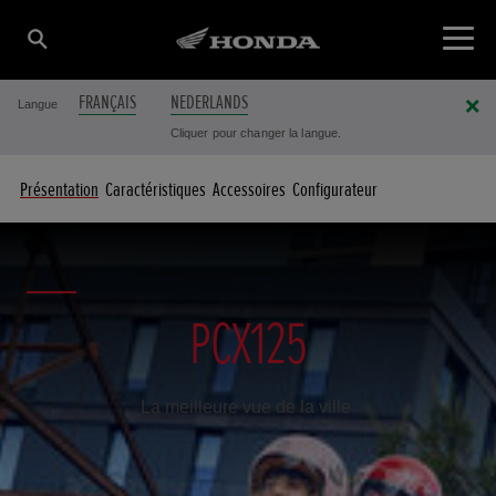
FRANÇAIS
NEDERLANDS
Langue
Cliquer pour changer la langue.
Présentation
Caractéristiques
Accessoires
Configurateur
PCX125
La meilleure vue de la ville