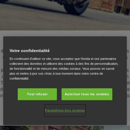
Il s'agit du PCX125. Mais en mieux. Alimenté par un
monocylindre 4 soupapes à refroidissement liquide capable
Votre confidentialité
d'accélérations progressives tout en affichant de remarquables
économies de carburant. Un style modernisé avec des lignes
En continuant d'utiliser ce site, vous acceptez que Honda et ses partenaires
futuristes, une protection accrue contre le vent ainsi qu'une
collectent des données et utilisent des cookies à des fins de personnalisation,
de fonctionnalité et de mesure des médias sociaux. Vous pouvez en savoir
puissance de freinage renforcée par un disque à l'arrière. Avec
plus et mettre à jour vos choix à tout moment dans notre centre de
une dotation enrichie, le nouveau PCX125 DX reçoit un écran
confidentialité.
TFT 5 pouces, la connectivité smartphone Honda RoadSync et
des commandes intuitives au guidon. Il profite également d’une
Tout refuser
Autoriser tous les cookies
nouvelle suspension arrière à réservoir séparé, pour des trajets
encore plus agréables en ville.
Paramètres des cookies