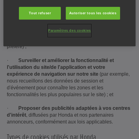
·
Fournir les contenus le plus susceptibles de
Tout refuser
Autoriser tous les cookies
vous intéresser
(par exemple, nous vous
reconnaissons en tant que visiteur récurrent et sommes
Paramètres des cookies
en mesure d'adapter votre expérience en fonction de vos
préférences, par exemple votre concessionnaire Honda
préféré) ;
·
Surveiller et améliorer
la fonctionnalité et
l'utilisation
du site/de l'application et votre
expérience de navigation sur notre site
(par exemple,
nous recueillons des données de session et
d'événement pour connaître les zones et les
fonctionnalités les plus populaires sur le site) ; et
·
Proposer des publicités
adaptées à vos centres
d'intérêt
, diffusées par Honda et nos partenaires
annonceurs, conformément aux lois applicables.
Types de cookies utilisés par Honda