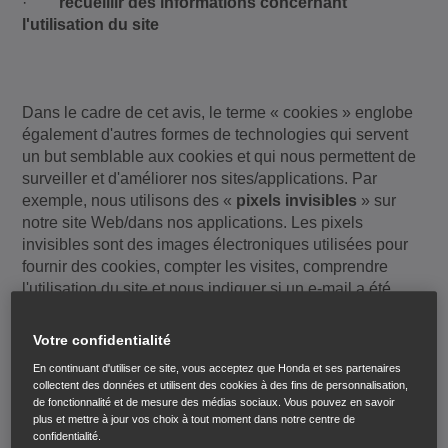
·
recueillir des informations concernant
l'utilisation du site
Dans le cadre de cet avis, le terme « cookies » englobe
également d'autres formes de technologies qui servent
un but semblable aux cookies et qui nous permettent de
surveiller et d'améliorer nos sites/applications. Par
exemple, nous utilisons des «
pixels invisibles
» sur
notre site Web/dans nos applications. Les pixels
invisibles sont des images électroniques utilisées pour
fournir des cookies, compter les visites, comprendre
l'utilisation du site et nous indiquer si un e-mail a été
ouvert et a déclenché une action.
Votre confidentialité
En continuant d'utiliser ce site, vous acceptez que Honda et ses partenaires
collectent des données et utilisent des cookies à des fins de personnalisation,
À quoi servent les cookies utilisés par Honda ?
de fonctionnalité et de mesure des médias sociaux. Vous pouvez en savoir
plus et mettre à jour vos choix à tout moment dans notre centre de
confidentialité.
Grâce aux cookies, nous sommes en mesure de :