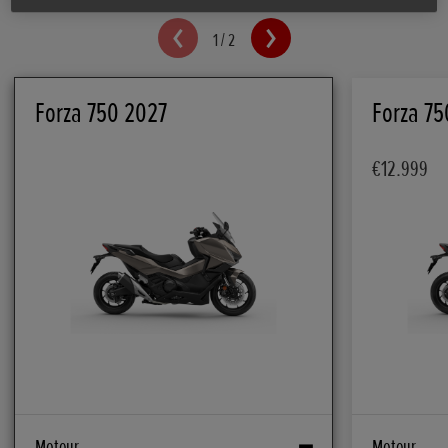
1
/
2
Forza 750 2027
Forza 7
€12.999
Moteur
Moteur