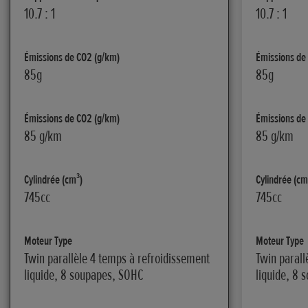
10.7 : 1
10.7 : 1
Émissions de CO2 (g/km)
Émissions de
85g
85g
Émissions de CO2 (g/km)
Émissions de
85 g/km
85 g/km
Cylindrée (cm³)
Cylindrée (cm
745cc
745cc
Moteur Type
Moteur Type
Twin parallèle 4 temps à refroidissement
Twin parall
liquide, 8 soupapes, SOHC
liquide, 8