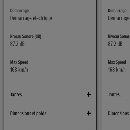
Démarrage
Démarrage
Démarrage électrique
Démarrage 
Niveau Sonore (dB)
Niveau Sonor
87.2 dB
87.2 dB
Max Speed
Max Speed
168 km/h
168 km/h
Jantes
Jantes
Frein avant
Frein avant
Dimensions et poids
Dimensions 
Deux disques flottants de 310 mm, étriers
Deux disque
4 pistons à fixation radiale
4 pistons à 