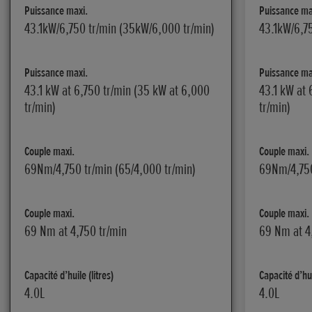
Puissance maxi.
Puissance ma
43.1kW/6,750 tr/min (35kW/6,000 tr/min)
43.1kW/6,7
Puissance maxi.
Puissance ma
43.1 kW at 6,750 tr/min (35 kW at 6,000
43.1 kW at 
tr/min)
tr/min)
Couple maxi.
Couple maxi.
69Nm/4,750 tr/min (65/4,000 tr/min)
69Nm/4,750
Couple maxi.
Couple maxi.
69 Nm at 4,750 tr/min
69 Nm at 4
Capacité d’huile (litres)
Capacité d’hui
4.0L
4.0L