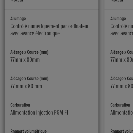
Allumage
Allumage
Contrôlé numériquement par ordinateur
Contrôlé n
avec avance électronique
avec avanc
Alésage x Course (mm)
Alésage x Co
77mm x 80mm
77mm x 8
Alésage x Course (mm)
Alésage x Co
77 mm x 80 mm
77 mm x 8
Carburation
Carburation
Alimentation injection PGM-FI
Alimentatio
Rapport volumétrique
Rapport volu