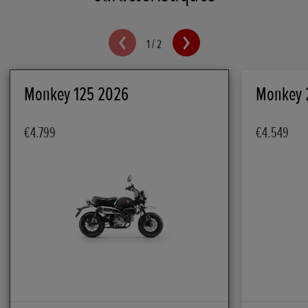
1
/
2
Monkey 125 2026
Monkey 
€4.799
€4.549