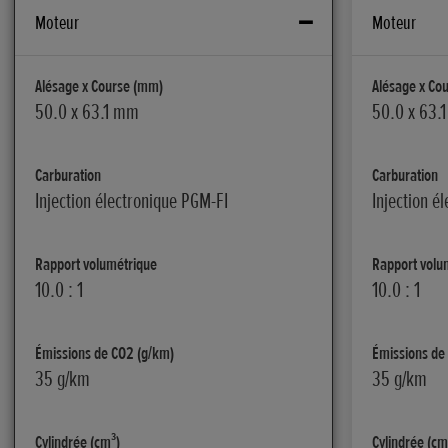
Moteur
Moteur
Alésage x Course (mm)
Alésage x Co
50.0 x 63.1 mm
50.0 x 63.
Carburation
Carburation
Injection électronique PGM-FI
Injection é
Rapport volumétrique
Rapport volu
10.0 : 1
10.0 : 1
Émissions de CO2 (g/km)
Émissions de
35 g/km
35 g/km
Cylindrée (cm³)
Cylindrée (cm