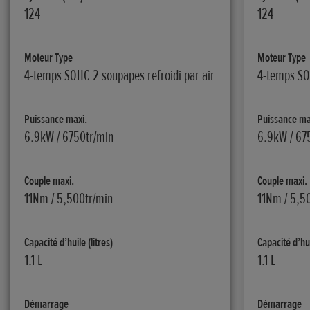
124
124
Moteur Type
Moteur Type
4-temps SOHC 2 soupapes refroidi par air
4-temps SOH
Puissance maxi.
Puissance ma
6.9kW / 6750tr/min
6.9kW / 67
Couple maxi.
Couple maxi.
11Nm / 5,500tr/min
11Nm / 5,5
Capacité d’huile (litres)
Capacité d’hui
1.1 L
1.1 L
Démarrage
Démarrage