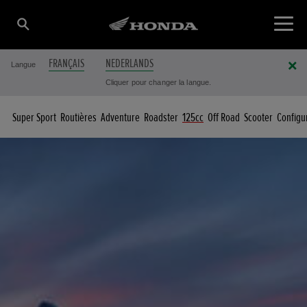
FRANÇAIS
NEDERLANDS
Langue
Cliquer pour changer la langue.
Super Sport
Routières
Adventure
Roadster
125cc
Off Road
Scooter
Configu