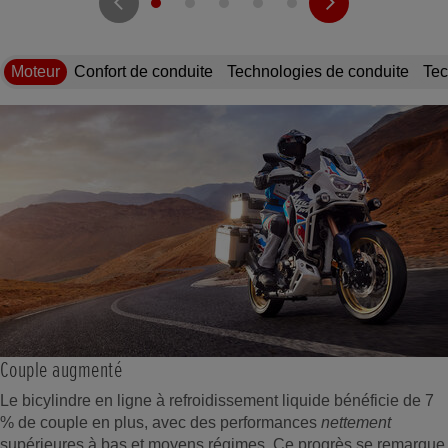
Moteur
Confort de conduite
Technologies de conduite
Tec
Couple augmenté
Le bicylindre en ligne à refroidissement liquide bénéficie de 7
% de couple en plus, avec des performances
nettement
supérieures à bas et moyens régimes. Ce progrès se remarque