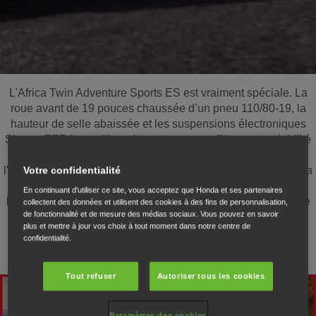
L'Africa Twin Adventure Sports ES est vraiment spéciale. La
roue avant de 19 pouces chaussée d’un pneu 110/80-19, la
hauteur de selle abaissée et les suspensions électroniques
Showa-EERA travaillent de concert pour offrir une maniabilité
irréprochable sur route. Et, pour profiter pleinement de
l'autonomie offerte par les 24,8 l du réservoir, le carénage et la
Votre confidentialité
bulle offrent une protection optimale contre le vent, pour de
En continuant d'utiliser ce site, vous acceptez que Honda et ses partenaires
longues et agréables journées en selle. C'est précisément ce
collectent des données et utilisent des cookies à des fins de personnalisation,
de fonctionnalité et de mesure des médias sociaux. Vous pouvez en savoir
pour quoi cette moto a été conçue.
plus et mettre à jour vos choix à tout moment dans notre centre de
confidentialité.
Tout refuser
Autoriser tous les cookies
Paramètres des cookies