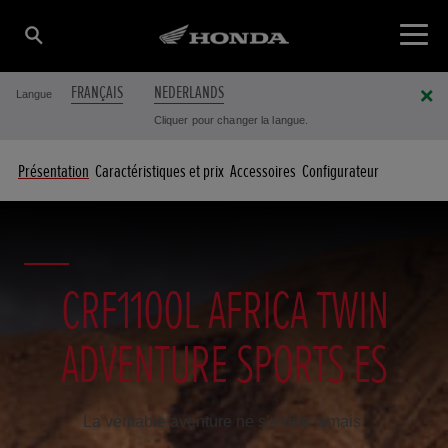
FRANÇAIS
NEDERLANDS
Langue
Cliquer pour changer la langue.
Présentation
Caractéristiques et prix
Accessoires
Configurateur
CRF1100L AFRICA TWIN
ADVENTURE SPORTS ES
La véritable aventure ne s'arrête jamais.