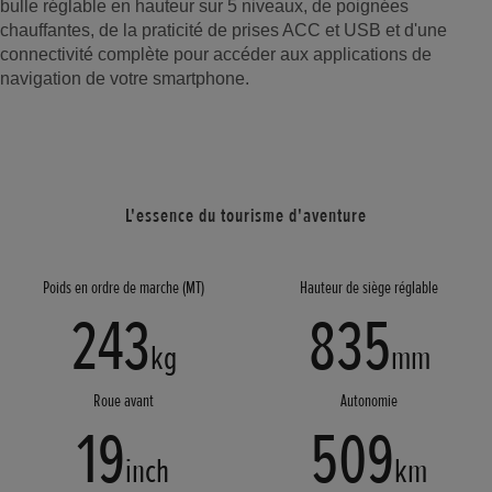
bulle réglable en hauteur sur 5 niveaux, de poignées
chauffantes, de la praticité de prises ACC et USB et d'une
connectivité complète pour accéder aux applications de
navigation de votre smartphone.
L'essence du tourisme d'aventure
Poids en ordre de marche (MT)
Hauteur de siège réglable
243
835
kg
mm
Roue avant
Autonomie
19
509
inch
km