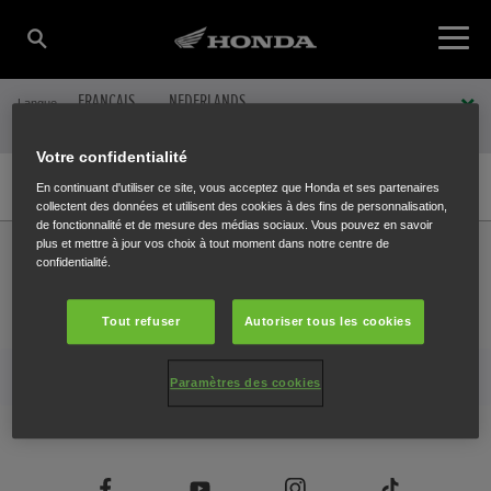
FRANÇAIS
NEDERLANDS
Langue
Cliquer pour changer la langue.
Votre confidentialité
Présentation
Caractéristiques et prix
Accessoires
offres
Configurateur
En continuant d'utiliser ce site, vous acceptez que Honda et ses partenaires
collectent des données et utilisent des cookies à des fins de personnalisation,
de fonctionnalité et de mesure des médias sociaux. Vous pouvez en savoir
Honda
Motos
Gamme
Roadster
CMX1100 Rebel
offres
plus et mettre à jour vos choix à tout moment dans notre centre de
confidentialité.
Concessionnaire
Essai
Brochure
Tout refuser
Autoriser tous les cookies
En savoir plus sur Honda
Paramètres des cookies
Retrouvez-nous sur