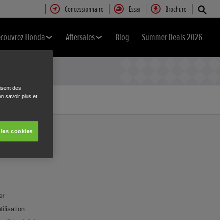
Concessionnaire
Essai
Brochure
couvrez Honda
Aftersales
Blog
Summer Deals 2026
isent des
n savoir plus et
 les cookies
E
er
tilisation