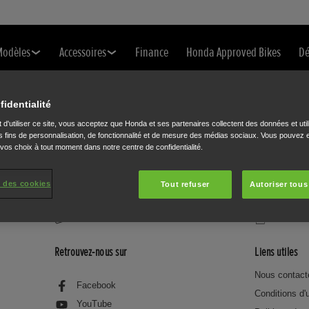
Modèles
Accessoires
Finance
Honda Approved Bikes
Dé
FERMER
Cliquer pour changer la langue.
fidentialité
 d'utiliser ce site, vous acceptez que Honda et ses partenaires collectent des données et util
 fins de personnalisation, de fonctionnalité et de mesure des médias sociaux. Vous pouvez e
stiques et prix
Accessoires
 vos choix à tout moment dans notre centre de confidentialité.
CMX500 Rebel
Offres
 des cookies
Tout refuser
Autoriser tous
ESSAI
BROCHUR
Retrouvez-nous sur
Liens utiles
Nous contact
Facebook
Conditions d'u
YouTube