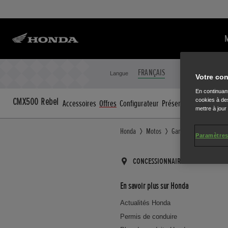
FRANÇAIS
NEDERLANDS
Langue
Votre con
En continuant
CMX500 Rebel
cookies à des
Accessoires
Offres
Configurateur
Présentation
Caractéri
mettre à jour
Honda
Motos
Gamme
Roadster
Paramètres
CONCESSIONNAIRE
En savoir plus sur Honda
Actualités Honda
Permis de conduire