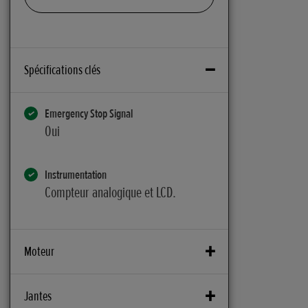
Spécifications clés
Emergency Stop Signal
Oui
Instrumentation
Compteur analogique et LCD.
Moteur
Alésage x Course (mm)
Jantes